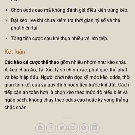
Chọn odds cao mà không đánh giá điều kiện trúng kèo.
Đặt kèo live khi chưa kiểm tra thời gian, tỷ số và thẻ
phạt hiện tại.
Tăng tiền cược sau khi thua nhiều vé liên tiếp.
Kết luận
Các kèo cá cược thể thao
gồm nhiều nhóm như kèo châu
Á, kèo châu Âu, Tài Xỉu, tỷ số chính xác, phạt góc, thẻ phạt
và kèo hiệp đấu. Người chơi nên đọc kỹ mốc kèo, odds, thời
gian tính kết quả và quy định hoàn tiền trước khi đặt. Cách
tiếp cận an toàn hơn là chọn kèo theo mức độ hiểu biết và
ngân sách, không chạy theo odds cao hoặc kỳ vọng thắng
chắc chắn.