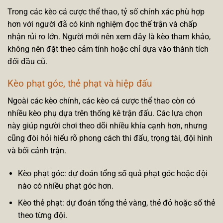
Trong các kèo cá cược thể thao, tỷ số chính xác phù hợp
hơn với người đã có kinh nghiệm đọc thế trận và chấp
nhận rủi ro lớn. Người mới nên xem đây là kèo tham khảo,
không nên đặt theo cảm tính hoặc chỉ dựa vào thành tích
đối đầu cũ.
Kèo phạt góc, thẻ phạt và hiệp đấu
Ngoài các kèo chính, các kèo cá cược thể thao còn có
nhiều kèo phụ dựa trên thống kê trận đấu. Các lựa chọn
này giúp người chơi theo dõi nhiều khía cạnh hơn, nhưng
cũng đòi hỏi hiểu rõ phong cách thi đấu, trọng tài, đội hình
và bối cảnh trận.
Kèo phạt góc: dự đoán tổng số quả phạt góc hoặc đội
nào có nhiều phạt góc hơn.
Kèo thẻ phạt: dự đoán tổng thẻ vàng, thẻ đỏ hoặc số thẻ
theo từng đội.