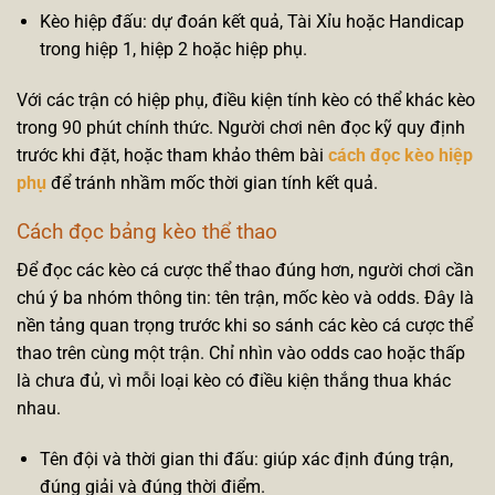
Kèo hiệp đấu: dự đoán kết quả, Tài Xỉu hoặc Handicap
trong hiệp 1, hiệp 2 hoặc hiệp phụ.
Với các trận có hiệp phụ, điều kiện tính kèo có thể khác kèo
trong 90 phút chính thức. Người chơi nên đọc kỹ quy định
trước khi đặt, hoặc tham khảo thêm bài
cách đọc kèo hiệp
phụ
để tránh nhầm mốc thời gian tính kết quả.
Cách đọc bảng kèo thể thao
Để đọc các kèo cá cược thể thao đúng hơn, người chơi cần
chú ý ba nhóm thông tin: tên trận, mốc kèo và odds. Đây là
nền tảng quan trọng trước khi so sánh các kèo cá cược thể
thao trên cùng một trận. Chỉ nhìn vào odds cao hoặc thấp
là chưa đủ, vì mỗi loại kèo có điều kiện thắng thua khác
nhau.
Tên đội và thời gian thi đấu: giúp xác định đúng trận,
đúng giải và đúng thời điểm.